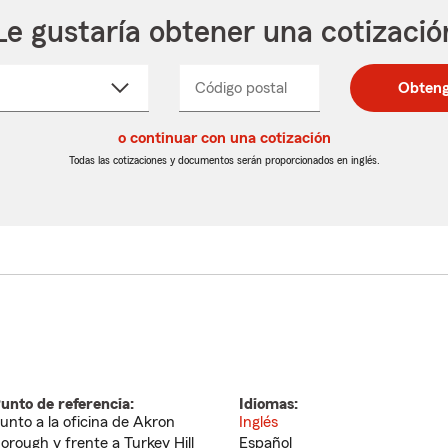
Le gustaría obtener una cotizació
cione
Código postal
Ingresa
Ingresa
Obteng
_____
un
un
re
código
código
cto
o continuar con una cotización
postal
postal
de
de
Todas las cotizaciones y documentos serán proporcionados en inglés.
egable
5
5
dígitos
dígitos
unto de referencia:
Idiomas:
unto a la oficina de Akron
Inglés
orough y frente a Turkey Hill
Español