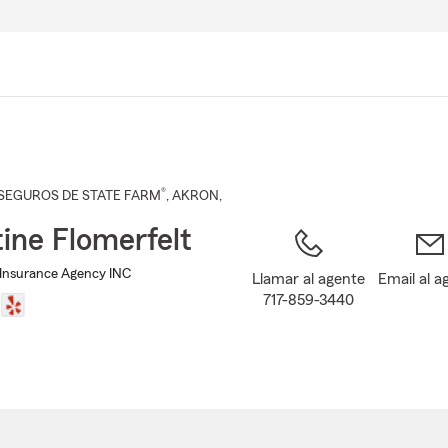
Pasar
al
contenido
principal
®
SEGUROS DE STATE FARM
,
AKRON
,
tine Flomerfelt
t Insurance Agency INC
Llamar al agente
Email al a
717-859-3440