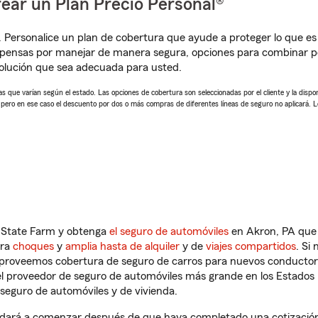
ear un Plan Precio Personal®
. Personalice un plan de cobertura que ayude a proteger lo que es 
pensas por manejar de manera segura, opciones para combinar pó
solución que sea adecuada para usted.
 que varían según el estado. Las opciones de cobertura son seleccionadas por el cliente y la disponib
, pero en ese caso el descuento por dos o más compras de diferentes líneas de seguro no aplicará. 
n State Farm y obtenga
el seguro de automóviles
en Akron, PA que 
tra
choques
y
amplia hasta de alquiler
y de
viajes compartidos
. Si
s proveemos cobertura de seguro de carros para nuevos conductores
l proveedor de seguro de automóviles más grande en los Estados
seguro de automóviles y de vivienda.
udará a comenzar después de que haya completado una cotización 