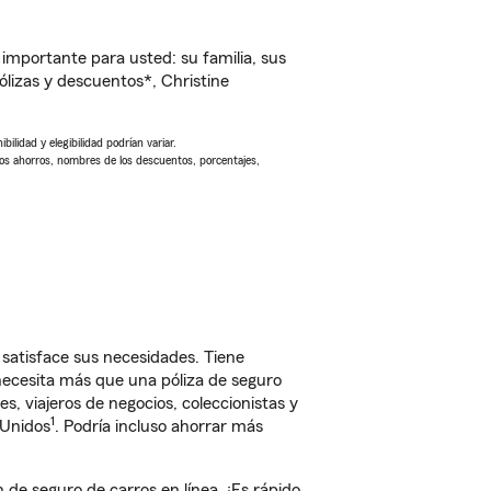
importante para usted: su familia, sus
lizas y descuentos*, Christine
ilidad y elegibilidad podrían variar.
Los ahorros, nombres de los descuentos, porcentajes,
satisface sus necesidades. Tiene
 necesita más que una póliza de seguro
, viajeros de negocios, coleccionistas y
1
 Unidos
. Podría incluso ahorrar más
de seguro de carros en línea. ¡Es rápido