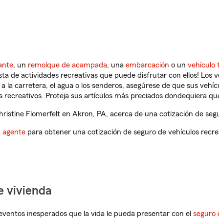
ante
, un
remolque de acampada
, una
embarcación
o un
vehículo 
ista de actividades recreativas que puede disfrutar con ellos! Los 
a la carretera, el agua o los senderos, asegúrese de que sus vehí
 recreativos. Proteja sus artículos más preciados dondequiera qu
istine Flomerfelt en Akron, PA, acerca de una cotización de segu
n agente
para obtener una cotización de seguro de vehículos recre
e vivienda
eventos inesperados que la vida le pueda presentar con el
seguro 