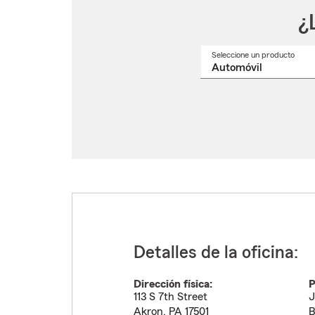
¿
Seleccione un producto
Selec
un
nomb
de
produ
del
menú
despl
Detalles de la oficina:
Dirección física:
P
113 S 7th Street
J
Akron
,
PA
17501
B