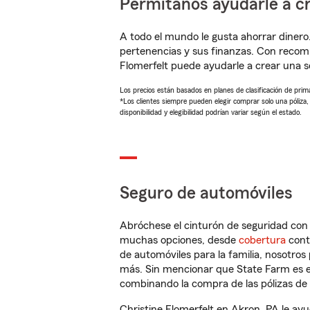
Permítanos ayudarle a cr
A todo el mundo le gusta ahorrar dinero
pertenencias y sus finanzas. Con recom
Flomerfelt puede ayudarle a crear una 
Los precios están basados en planes de clasificación de primas
*Los clientes siempre pueden elegir comprar solo una póliza
disponibilidad y elegibilidad podrían variar según el estado.
Seguro de automóviles
Abróchese el cinturón de seguridad co
muchas opciones, desde
cobertura
con
de automóviles para la familia, nosotro
más. Sin mencionar que State Farm es e
combinando la compra de las pólizas de 
Christine Flomerfelt en Akron, PA le ay